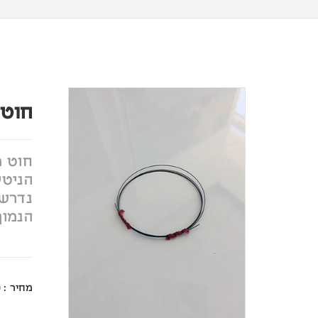
חוט 
חוט מ
הניטי
נדרש 
הנמוך
מחיר : ₪49 (0.25 מ״מ)