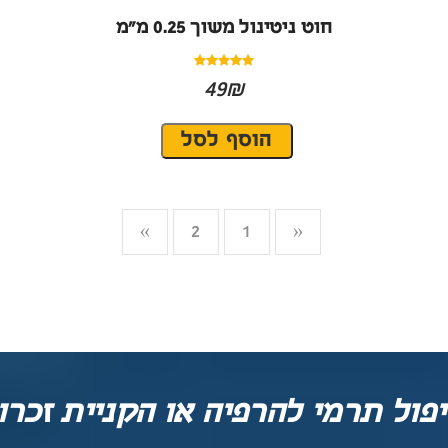
חוט ניטינול משוך 0.25 מ״מ
49₪
»
2
1
«
ול תרמי להרפיה או הקניית זכרון