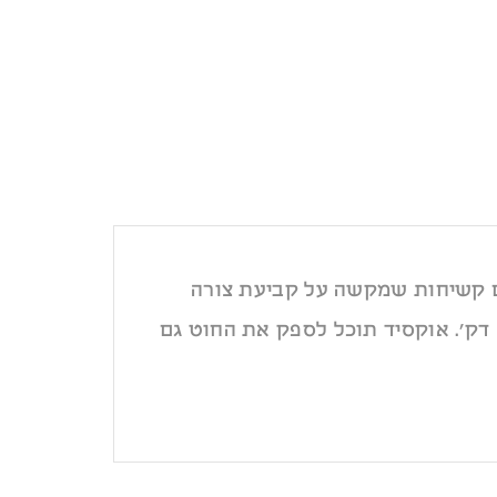
מור, החוט מגיע עם קשיחות שמקשה על קביעת צורה
בתבנית ועל כן יש להרפות את החומר בתנור בטמפ׳ של 250°-300° מעלות למשך זמן של 10-15 דק׳. אוקסיד תוכל לספק את החוט גם