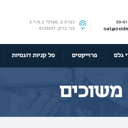
03-61
כנרת 5, מגדלי ב.ס.ר 3
oat@oxide.
בני ברק, 6126237
י גלם
פרוייקטים
סל קניות דוגמיות
 משוכים