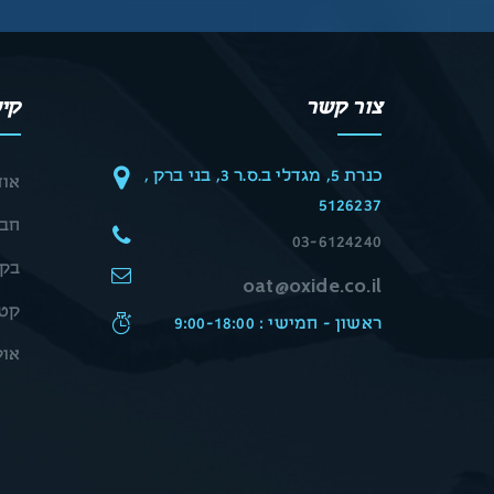
צור קשר
קיש
כנרת 5, מגדלי ב.ס.ר 3, בני ברק ,
אוד
5126237
חבר
03-6124240
בקש
oat@oxide.co.il
קטל
ראשון - חמישי : 9:00-18:00
אוק