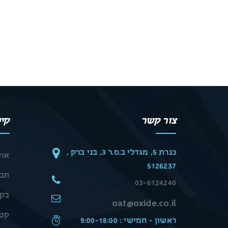
צור קשר
קיש
כנרת 5, מגדלי ב.ס.ר 3, בני ברק ,
אוד
5126237
חבר
03-6124240
בקש
oat@oxide.co.il
קטל
ראשון - חמישי : 9:00-18:00