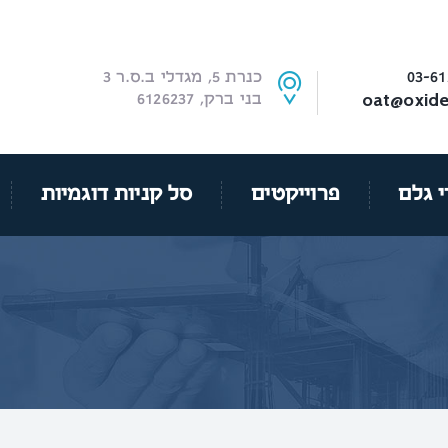
03-61
כנרת 5, מגדלי ב.ס.ר 3
oat@oxide.
בני ברק, 6126237
י גלם
פרוייקטים
סל קניות דוגמיות